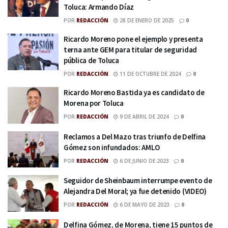
Toluca: Armando Díaz
POR
REDACCIÓN
28 DE ENERO DE 2025
0
Ricardo Moreno pone el ejemplo y presenta
terna ante GEM para titular de seguridad
pública de Toluca
POR
REDACCIÓN
11 DE OCTUBRE DE 2024
0
Ricardo Moreno Bastida ya es candidato de
Morena por Toluca
POR
REDACCIÓN
9 DE ABRIL DE 2024
0
Reclamos a Del Mazo tras triunfo de Delfina
Gómez son infundados: AMLO
POR
REDACCIÓN
6 DE JUNIO DE 2023
0
Seguidor de Sheinbaum interrumpe evento de
Alejandra Del Moral; ya fue detenido (VIDEO)
POR
REDACCIÓN
6 DE MAYO DE 2023
0
Delfina Gómez, de Morena, tiene 15 puntos de