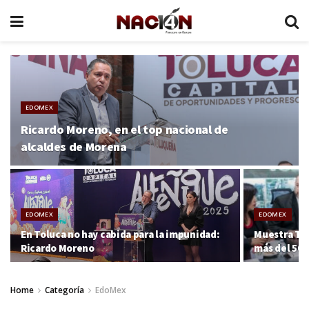
EDOMEX
Ricardo Moreno, en el top nacional de
alcaldes de Morena
EDOMEX
EDOMEX
En Toluca no hay cabida para la impunidad:
Muestra Tol
Ricardo Moreno
más del 50%
Home
Categoría
EdoMex