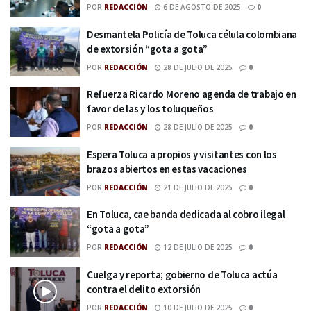
POR
REDACCIÓN
6 DE AGOSTO DE 2025
0
Desmantela Policía de Toluca célula colombiana
de extorsión “gota a gota”
POR
REDACCIÓN
28 DE JULIO DE 2025
0
Refuerza Ricardo Moreno agenda de trabajo en
favor de las y los toluqueños
POR
REDACCIÓN
28 DE JULIO DE 2025
0
Espera Toluca a propios y visitantes con los
brazos abiertos en estas vacaciones
POR
REDACCIÓN
21 DE JULIO DE 2025
0
En Toluca, cae banda dedicada al cobro ilegal
“gota a gota”
POR
REDACCIÓN
12 DE JULIO DE 2025
0
Cuelga y reporta; gobierno de Toluca actúa
contra el delito extorsión
POR
REDACCIÓN
10 DE JULIO DE 2025
0