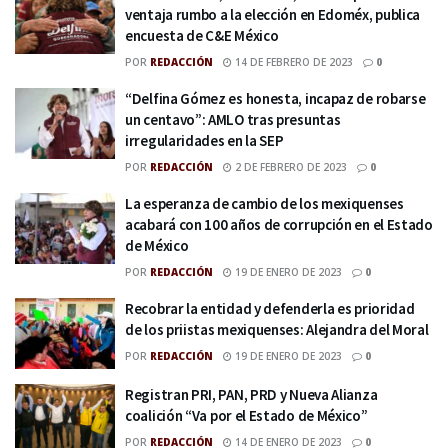
ventaja rumbo a la elección en Edoméx, publica
encuesta de C&E México
POR
REDACCIÓN
14 DE FEBRERO DE 2023
0
“Delfina Gómez es honesta, incapaz de robarse
un centavo”: AMLO tras presuntas
irregularidades en la SEP
POR
REDACCIÓN
2 DE FEBRERO DE 2023
0
La esperanza de cambio de los mexiquenses
acabará con 100 años de corrupción en el Estado
de México
POR
REDACCIÓN
19 DE ENERO DE 2023
0
Recobrar la entidad y defenderla es prioridad
de los priistas mexiquenses: Alejandra del Moral
POR
REDACCIÓN
19 DE ENERO DE 2023
0
Registran PRI, PAN, PRD y Nueva Alianza
coalición “Va por el Estado de México”
POR
REDACCIÓN
14 DE ENERO DE 2023
0