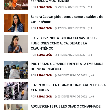
FERNANDO MOCTEZUMA
POR
REDACCIÓN
29 DE MARZO DE 2022
0
Sandra Cuevas pide licencia como alcaldesa de
Cuauhtémoc
POR
REDACCIÓN
17 DE MARZO DE 2022
0
JUEZ SUSPENDE A SANDRA CUEVAS DE SUS
FUNCIONES COMO ALCALDESA DE LA
CUAUHTÉMOC
POR
REDACCIÓN
14 DE MARZO DE 2022
0
PROTESTAN UCRANIOS FRENTE A LA EMBAJADA
DE RUSIA EN MÉXICO
POR
REDACCIÓN
26 DE FEBRERO DE 2022
0
JOVEN MUERE EN GIMNASIO TRAS CAERLE BARRA
CON 180 KG
POR
REDACCIÓN
23 DE FEBRERO DE 2022
0
ADOLESCENTE FUE LESIONADO CON ARMA DE