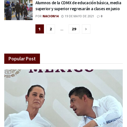
Alumnos de la CDMX de educación básica, media
superior y superior regresarán a clases en junio
POR
NACION14
19 DE MAYO DE 2021
0
1
2
…
29
Popular Post