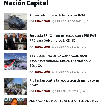
Nación Capital
Roban helicóptero de hangar en AICM
POR
REDACCIÓN
8 DE AGOSTO DE 2022
0
Encuesta EF: ‘Chilangos’ respaldan a PRI-PAN-
PRD para Gobierno de la CDMX
POR
REDACCIÓN
20 DE JUNIO DE 2022
0
4T Y GOBIERNO DE LA CDMX ACUERDAN
RECURSOS ADICIONALES AL TREN MÉXICO-
TOLUCA
POR
REDACCIÓN
15 DE JUNIO DE 2022
0
Protestan contra la revocación de mandato en
CDMX
POR
REDACCIÓN
3 DE ABRIL DE 2022
0
AMENAZAN DE MUERTE AL REPORTERO DE MVS