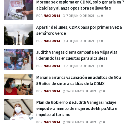
Morena se desploma en CDMX, solo ganaría en 7
alcaldías y alianza opositora se llevaría 9
POR
NACION14
7 DE JUNIO DE 2021
0
A partir del lunes, CDMX pasa por primera vez a
semáforo verde
POR
NACION14
4 DE JUNIO DE 2021
0
Judith Vanegas cierra campaña en Milpa Alta
liderando las encuestas para alcaldesa
POR
NACION14
2 DE JUNIO DE 2021
0
Mañana arranca vacunación en adultos de 50 a
59 años de siete alcaldías de la CDMX
POR
NACION14
24 DE MAYO DE 2021
0
Plan de Gobierno de Judith Vanegas incluye
empoderamiento de mujeres de Milpa Alta e
impulso al turismo
POR
NACION14
20 DE MAYO DE 2021
0