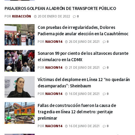
PASAJEROS GOLPEAN A LADRÓN DE TRANSPORTE PÚBLICO
POR
REDACCIÓN
20 DE ENERO DE 2022
0
Con pruebas de irregularidades, Dolores
Padierna pide anular elección en la Cuauhtémoc
POR
NACION14
26 DE JUNIO DE 2021
0
Sonaron 99 por ciento de los altavoces durante
el simulacro en la CDMX
POR
NACION14
21 DE JUNIO DE 2021
0
Víctimas del desplome en Línea 12 “no quedarán
desamparadas”: Sheinbaum
POR
NACION14
16 DE JUNIO DE 2021
0
Fallas de construcción fueron la causa de
tragedia en línea 12 del metro: peritaje
preliminar
POR
NACION14
16 DE JUNIO DE 2021
0