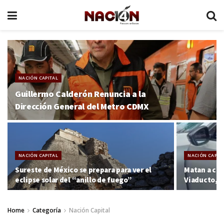
NACIÓN CAPITAL
Guillermo Calderón Renuncia a la
Dirección General del Metro CDMX
NACIÓN CAPITAL
NACIÓN CAPIT
Sureste de México se prepara para ver el
Matan a con
eclipse solar del “anillo de fuego”
Viaducto, C
Home
Categoría
Nación Capital