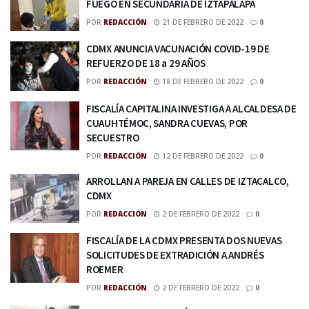
FUEGO EN SECUNDARIA DE IZTAPALAPA
POR
REDACCIÓN
21 DE FEBRERO DE 2022
0
CDMX ANUNCIA VACUNACIÓN COVID-19 DE
REFUERZO DE 18 a 29 AÑOS
POR
REDACCIÓN
18 DE FEBRERO DE 2022
0
FISCALÍA CAPITALINA INVESTIGA A ALCALDESA DE
CUAUHTÉMOC, SANDRA CUEVAS, POR
SECUESTRO
POR
REDACCIÓN
12 DE FEBRERO DE 2022
0
ARROLLAN A PAREJA EN CALLES DE IZTACALCO,
CDMX
POR
REDACCIÓN
2 DE FEBRERO DE 2022
0
FISCALÍA DE LA CDMX PRESENTA DOS NUEVAS
SOLICITUDES DE EXTRADICIÓN A ANDRÉS
ROEMER
POR
REDACCIÓN
2 DE FEBRERO DE 2022
0