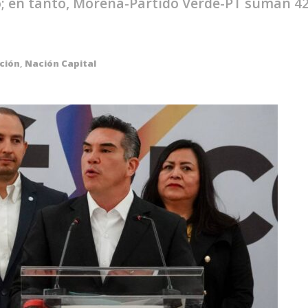
; en tanto, Morena-Partido Verde-PT suman 42 
ción
,
Nación Capital