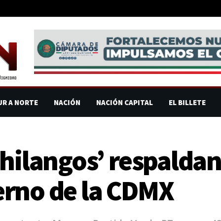
UR A NORTE
NACIÓN
NACIÓN CAPITAL
EL BILLETE
Chilangos’ respaldan
erno de la CDMX