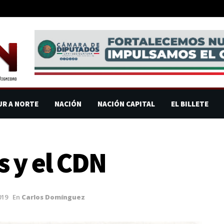
UR A NORTE
NACIÓN
NACIÓN CAPITAL
EL BILLETE
 y el CDN
019
En
Carlos Domínguez