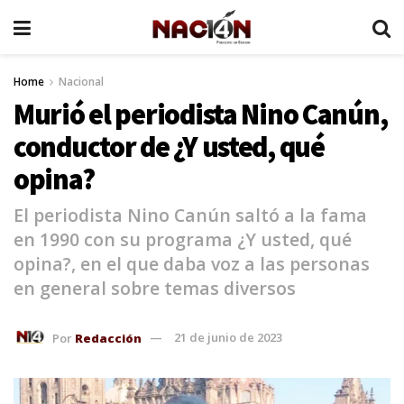
Home
Nacional
Murió el periodista Nino Canún,
conductor de ¿Y usted, qué
opina?
El periodista Nino Canún saltó a la fama
en 1990 con su programa ¿Y usted, qué
opina?, en el que daba voz a las personas
en general sobre temas diversos
Por
Redacción
21 de junio de 2023