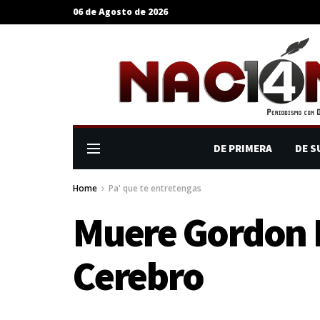
06 de Agosto de 2026
DE PRIMERA
DE S
Home
Pa' que te entretengas
Muere Gordon B
Cerebro