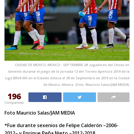
CIUDAD DE MEXICO, MEXICO - SEPTIEMBRE 28: Jugadores del Chivas en
lamento durante el juego de la Jornada 12 del Torneo Apertura 2019 de la
Liga BBVA MX en el Estadio Azteca el 28 de Septiembre de 2019 en la Ciudad
de Mexico, Mexico. (Foto: Mauricio Salas/JAM MEDIA)
196
Compartido
Foto Mauricio Salas/JAM MEDIA
*Fue durante sexenios de Felipe Calderón –2006-
2012– y Enrique Peña Nieto –2012-2018.