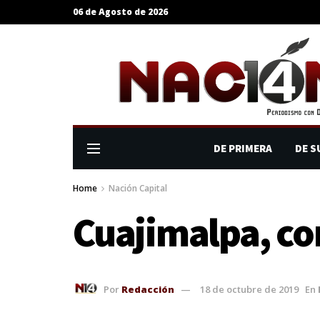
06 de Agosto de 2026
DE PRIMERA
DE S
Home
Nación Capital
Cuajimalpa, con
Por
Redacción
18 de octubre de 2019
En