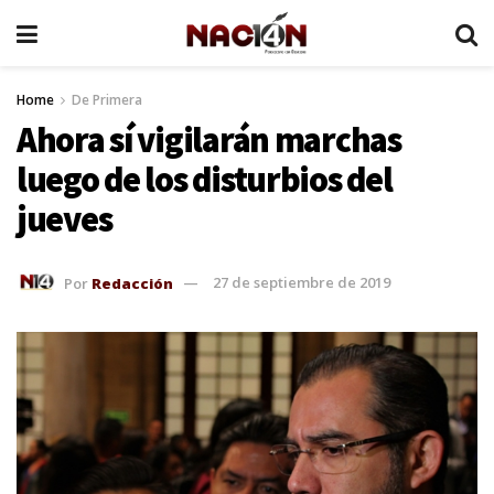
Home
De Primera
Ahora sí vigilarán marchas
luego de los disturbios del
jueves
Por
Redacción
27 de septiembre de 2019