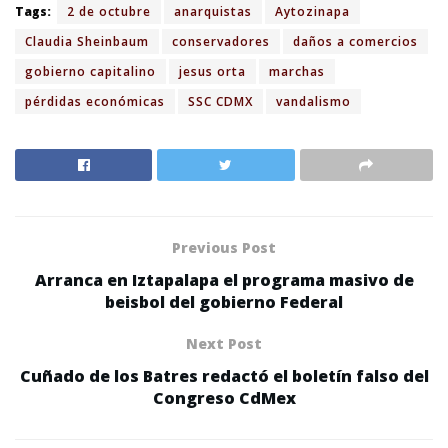
Tags:
2 de octubre
anarquistas
Aytozinapa
Claudia Sheinbaum
conservadores
daños a comercios
gobierno capitalino
jesus orta
marchas
pérdidas económicas
SSC CDMX
vandalismo
Previous Post
Arranca en Iztapalapa el programa masivo de
beisbol del gobierno Federal
Next Post
Cuñado de los Batres redactó el boletín falso del
Congreso CdMex