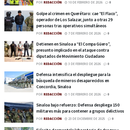
POR
REDACCIÓN
10 DE FEBRERO DE 2026
0
Golpe al crimen en Querétaro: cae “El Flaco”,
operador de Los Salazar, junto a otras 29
personas tras operativos simultáneos
POR
REDACCIÓN
7 DE FEBRERO DE 2026
0
Detienen en Sinaloa a “El Compa Güero”,
presunto implicado en el ataque contra
diputados de Movimiento Ciudadano
POR
REDACCIÓN
3 DE FEBRERO DE 2026
0
Defensa intensifica el despliegue para la
búsqueda de mineros desaparecidos en
Concordia, Sinaloa
POR
REDACCIÓN
1 DE FEBRERO DE 2026
0
Sinaloa bajo refuerzo: Defensa despliega 150
militares más para contener a grupos delictivos
POR
REDACCIÓN
23 DE DICIEMBRE DE 2025
0