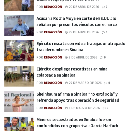
POR
REDACCIÓN
29 DE ABRIL DE 2026
0
Acusan a Rocha Moya en corte de EE.UU.: lo
señalan por presuntos vínculos con el narco
POR
REDACCIÓN
29 DE ABRIL DE 2026
0
Ejército rescata con vida a trabajador atrapado
tras derrumbe en Sinaloa
POR
REDACCIÓN
8 DE ABRIL DE 2026
0
Ejército despliega rescatistas en mina
colapsada en Sinaloa
POR
REDACCIÓN
27 DE MARZO DE 2026
0
Sheinbaum afirma a Sinaloa “no está sola” y
refrenda apoyo tras operación de seguridad
POR
REDACCIÓN
1 DE MARZO DE 2026
0
Mineros secuestrados en Sinaloa fueron
confundidos con grupo rival: García Harfuch