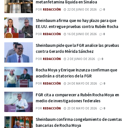
metanfetamina líquida en Sinaloa
POR
REDACCIÓN
22 DE JUNIO DE 2026
0
Sheinbaum afirma que no hay plazo para que
EE.UU. entregue pruebas contra Rubén Rocha
POR
REDACCIÓN
16 DE JUNIO DE 2026
0
Sheinbaum pide que la FGR analice las pruebas
contra Gerardo Mérida Sánchez
POR
REDACCIÓN
2 DE JUNIO DE 2026
0
Rocha Moya y Enrique Inzunza confirman que
acudirán a citatorios de la FGR
POR
REDACCIÓN
24 DE MAYO DE 2026
0
FGR cita a comparecer a Rubén Rocha Moya en
medio de investigaciones federales
POR
REDACCIÓN
23 DE MAYO DE 2026
0
Sheinbaum confirma congelamiento de cuentas
bancarias de Rocha Moya