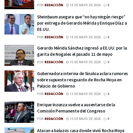
POR
REDACCIÓN
18 DE MAYO DE 2026
0
Sheinbaum asegura que “no hay ningún riesgo”
por entrega de Gerardo Mérida y Enrique Díaz a
EE.UU.
POR
REDACCIÓN
18 DE MAYO DE 2026
0
Gerardo Mérida Sánchez ingresó a EE.UU. por la
garita de Nogales el pasado 11 de mayo
POR
REDACCIÓN
15 DE MAYO DE 2026
0
Gobernadora interina de Sinaloa aclara rumores
sobre supuesto resguardo de Rocha Moya en
Palacio de Gobierno
POR
REDACCIÓN
13 DE MAYO DE 2026
0
Enrique Inzunza vuelve a ausentarse de la
Comisión Permanente del Congreso
POR
REDACCIÓN
13 DE MAYO DE 2026
0
Atacan a balazos casa donde vivió Rocha Moya