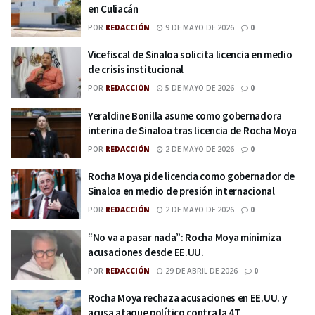
en Culiacán
POR
REDACCIÓN
9 DE MAYO DE 2026
0
Vicefiscal de Sinaloa solicita licencia en medio
de crisis institucional
POR
REDACCIÓN
5 DE MAYO DE 2026
0
Yeraldine Bonilla asume como gobernadora
interina de Sinaloa tras licencia de Rocha Moya
POR
REDACCIÓN
2 DE MAYO DE 2026
0
Rocha Moya pide licencia como gobernador de
Sinaloa en medio de presión internacional
POR
REDACCIÓN
2 DE MAYO DE 2026
0
“No va a pasar nada”: Rocha Moya minimiza
acusaciones desde EE.UU.
POR
REDACCIÓN
29 DE ABRIL DE 2026
0
Rocha Moya rechaza acusaciones en EE.UU. y
acusa ataque político contra la 4T