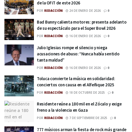
de la OFiT de este 2026
POR
REDACCIÓN
24 DE ENERO DE 2026
0
Bad Bunny calienta motores: presenta adelanto
de su espectáculo para el Super Bowl 2026
POR
REDACCIÓN
16 DE ENERO DE 2026
0
Julio Iglesias rompe el silencio y niega
acusaciones de abuso: “Nunca había sentido
tanta maldad”
POR
REDACCIÓN
16 DE ENERO DE 2026
0
Toluca convierte la música en solidaridad:
conciertos con causa en el Alfeñique 2025
POR
REDACCIÓN
18 DE OCTUBRE DE 2025
0
Residente reúne a 180 mil en el Zócalo y exige
freno a la violencia en Gaza
POR
REDACCIÓN
7 DE SEPTIEMBRE DE 2025
0
777 músicos arman la fiesta de rock más grande