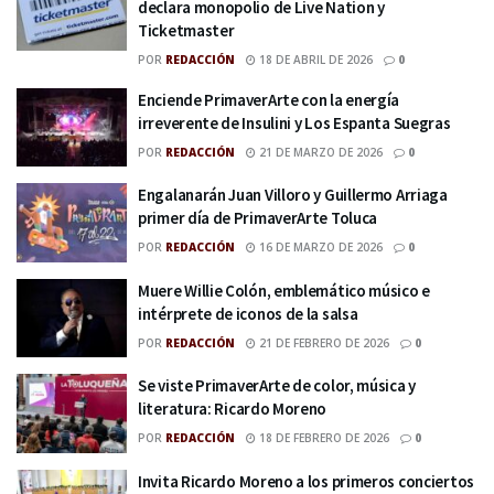
declara monopolio de Live Nation y
Ticketmaster
POR
REDACCIÓN
18 DE ABRIL DE 2026
0
Enciende PrimaverArte con la energía
irreverente de Insulini y Los Espanta Suegras
POR
REDACCIÓN
21 DE MARZO DE 2026
0
Engalanarán Juan Villoro y Guillermo Arriaga
primer día de PrimaverArte Toluca
POR
REDACCIÓN
16 DE MARZO DE 2026
0
Muere Willie Colón, emblemático músico e
intérprete de iconos de la salsa
POR
REDACCIÓN
21 DE FEBRERO DE 2026
0
Se viste PrimaverArte de color, música y
literatura: Ricardo Moreno
POR
REDACCIÓN
18 DE FEBRERO DE 2026
0
Invita Ricardo Moreno a los primeros conciertos