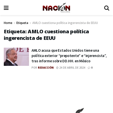
Home
Etiqueta
AMLO cuestiona política ingerencista de EEUU
Etiqueta:
AMLO cuestiona política
ingerencista de EEUU
AMLO acusa que Estados Unidos tiene una
polítIca exterior “prepotente” e “injerencista”,
tras informe sobre DD.HH. en México
POR
REDACCIÓN
24 DE ABRIL DE 2024
0