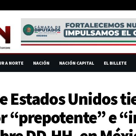
UR A NORTE
NACIÓN
NACIÓN CAPITAL
EL BILLETE
 Estados Unidos ti
or “prepotente” e “i
obre DD.HH. en Méxi