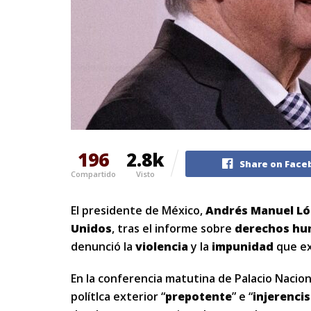
196
2.8k
Share on Face
Compartido
Visto
El presidente de México,
Andrés Manuel
Ló
Unidos
, tras el informe sobre
derechos h
denunció la
violencia
y la
impunidad
que ex
En la conferencia matutina de Palacio Nacio
polítIca exterior “
prepotente
” e “
injerenci