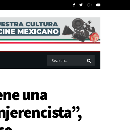
ene una
njerencista”,
co