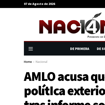
07 de Agosto de 2026
DE PRIMERA
DE S
Home
Nacional
AMLO acusa que
polítIca exteri
tras informe s