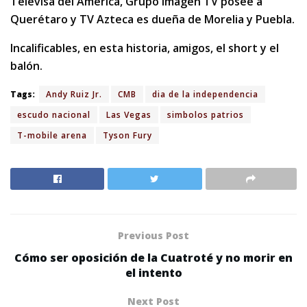
Televisa del América, Grupo Imagen TV posee a
Querétaro y TV Azteca es dueña de Morelia y Puebla.
Incalificables, en esta historia, amigos, el short y el
balón.
Tags:
Andy Ruiz Jr.
CMB
dia de la independencia
escudo nacional
Las Vegas
simbolos patrios
T-mobile arena
Tyson Fury
Previous Post
Cómo ser oposición de la Cuatroté y no morir en
el intento
Next Post