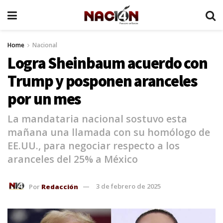
Home
Nacional
Logra Sheinbaum acuerdo con
Trump y posponen aranceles
por un mes
La mandataria nacional sostuvo esta
mañana una llamada con su homólogo de
EE.UU., para negociar respecto a los
aranceles del 25% a México
Por
Redacción
3 de febrero de 2025