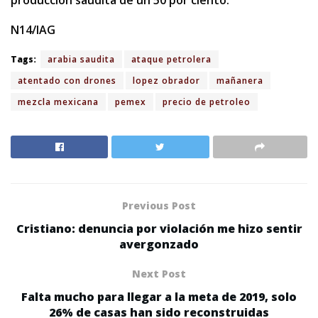
producción saudita de un 50 por ciento.
N14/IAG
Tags:
arabia saudita
ataque petrolera
atentado con drones
lopez obrador
mañanera
mezcla mexicana
pemex
precio de petroleo
Previous Post
Cristiano: denuncia por violación me hizo sentir
avergonzado
Next Post
Falta mucho para llegar a la meta de 2019, solo
26% de casas han sido reconstruidas