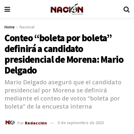
Home
Nacional
Conteo “boleta por boleta”
definirá a candidato
presidencial de Morena: Mario
Delgado
Mario Delgado aseguró que el candidato
presidencial por Morena se definirá
mediante el conteo de votos “boleta por
boleta” de la encuesta interna
Por
Redacción
5 de septiembre de 2023