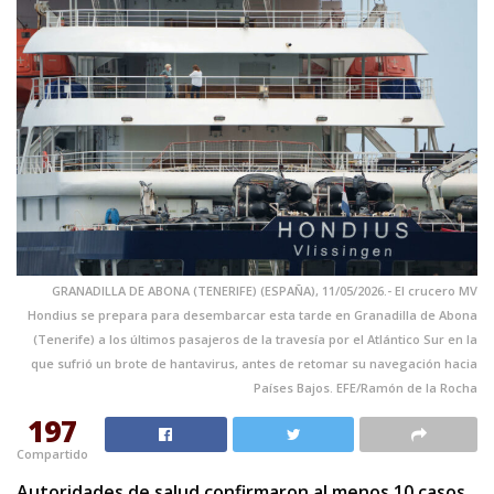
GRANADILLA DE ABONA (TENERIFE) (ESPAÑA), 11/05/2026.- El crucero MV
Hondius se prepara para desembarcar esta tarde en Granadilla de Abona
(Tenerife) a los últimos pasajeros de la travesía por el Atlántico Sur en la
que sufrió un brote de hantavirus, antes de retomar su navegación hacia
Países Bajos. EFE/Ramón de la Rocha
197
Compartido
Autoridades de salud confirmaron al menos 10 casos