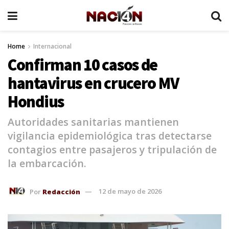
Home
Internacional
Confirman 10 casos de
hantavirus en crucero MV
Hondius
Autoridades sanitarias mantienen
vigilancia epidemiológica tras detectarse
contagios entre pasajeros y tripulación de
la embarcación.
Por
Redacción
12 de mayo de 2026