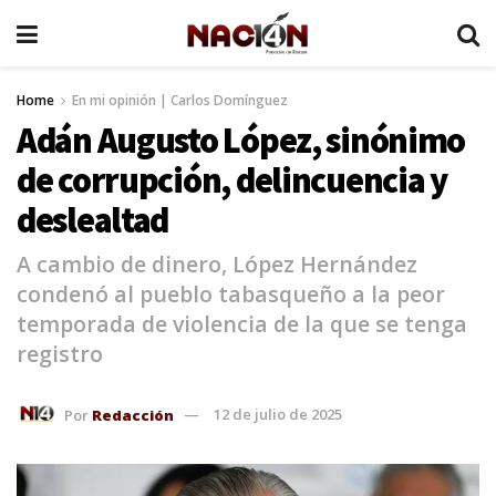
Home
En mi opinión | Carlos Domínguez
Adán Augusto López, sinónimo
de corrupción, delincuencia y
deslealtad
A cambio de dinero, López Hernández
condenó al pueblo tabasqueño a la peor
temporada de violencia de la que se tenga
registro
Por
Redacción
12 de julio de 2025