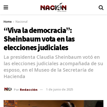
Home
Nacional
“Viva la democracia”:
Sheinbaum vota en las
elecciones judiciales
La presidenta Claudia Sheinbaum votó en
las elecciones judiciales acompañada de su
esposo, en el Museo de la Secretaría de
Hacienda
Por
Redacción
1 de junio de 2025