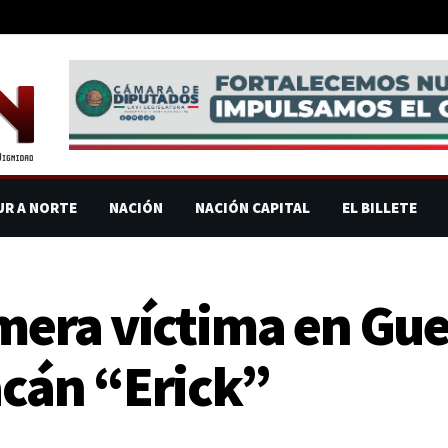
UR A NORTE
NACIÓN
NACIÓN CAPITAL
EL BILLETE
mera víctima en Gue
acán “Erick”