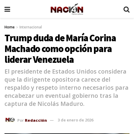
Home
Internacional
Trump duda de María Corina
Machado como opción para
liderar Venezuela
El presidente de Estados Unidos considera
que la dirigente opositora carece del
respaldo y respeto interno necesarios para
encabezar un eventual gobierno tras la
captura de Nicolás Maduro.
Por
Redacción
3 de enero de 2026