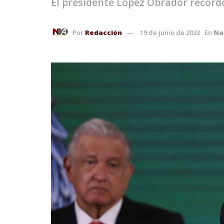
El presidente López Obrador record
Por
Redacción
19 de junio de 2023
En
Na