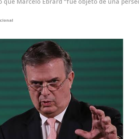
ó que Marcelo Ebrard “fue objeto de una perse
cional