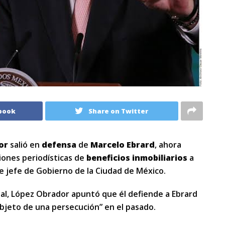
book
Share on Twitter
or
salió en
defensa
de
Marcelo Ebrard
, ahora
siones periodísticas de
beneficios inmobiliarios
a
ue jefe de Gobierno de la Ciudad de México.
nal, López Obrador apuntó que él defiende a Ebrard
objeto de una persecución” en el pasado.