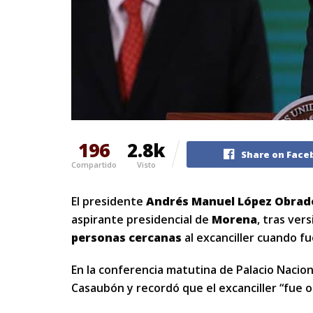
196
2.8k
Share on Face
Compartido
Visto
El presidente
Andrés Manuel
López Obrad
aspirante presidencial de
Morena
, tras ver
personas cercanas
al excanciller cuando f
En la conferencia matutina de Palacio Nacio
Casaubón y recordó que el excanciller “fue 