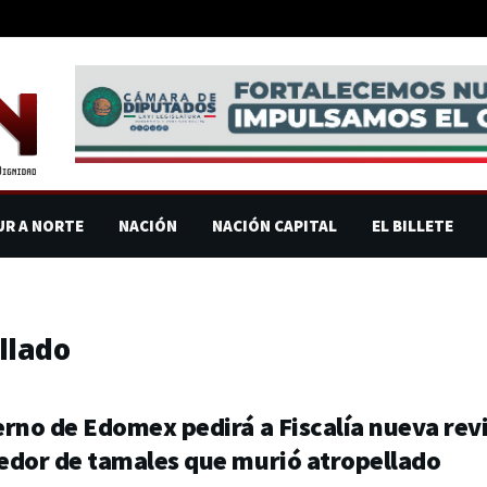
UR A NORTE
NACIÓN
NACIÓN CAPITAL
EL BILLETE
llado
rno de Edomex pedirá a Fiscalía nueva revi
edor de tamales que murió atropellado