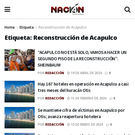
Home
Etiqueta
Reconstrucción de Acapulco
Etiqueta:
Reconstrucción de Acapulco
“ACAPULCO NO ESTÁ SOLO, VAMOS A HACER UN
SEGUNDO PISO DE LA RECONSTRUCCIÓN”:
SHEINBAUM
POR
REDACCIÓN
19 DE ABRIL DE 2024
0
Hay 167 hoteles en operación en Acapulco a casi
tres meses del huracán Otis
POR
REDACCIÓN
15 DE FEBRERO DE 2024
0
Se mantiene cifra de víctimas en Acapulco por
Otis; avanza reapertura hotelera
POR
REDACCIÓN
10 DE ENERO DE 2024
0