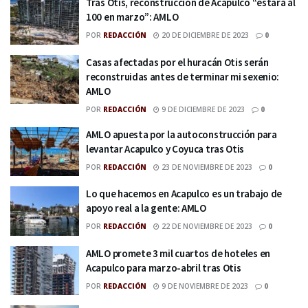
Tras Otis, reconstrucción de Acapulco “estará al
100 en marzo”: AMLO
POR
REDACCIÓN
20 DE DICIEMBRE DE 2023
0
Casas afectadas por el huracán Otis serán
reconstruidas antes de terminar mi sexenio:
AMLO
POR
REDACCIÓN
9 DE DICIEMBRE DE 2023
0
AMLO apuesta por la autoconstrucción para
levantar Acapulco y Coyuca tras Otis
POR
REDACCIÓN
23 DE NOVIEMBRE DE 2023
0
Lo que hacemos en Acapulco es un trabajo de
apoyo real a la gente: AMLO
POR
REDACCIÓN
22 DE NOVIEMBRE DE 2023
0
AMLO promete 3 mil cuartos de hoteles en
Acapulco para marzo-abril tras Otis
POR
REDACCIÓN
9 DE NOVIEMBRE DE 2023
0