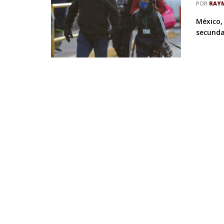
POR
RAY
México,
secundar