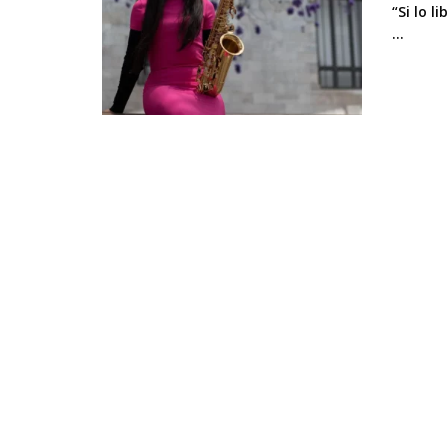
“Si lo 
...