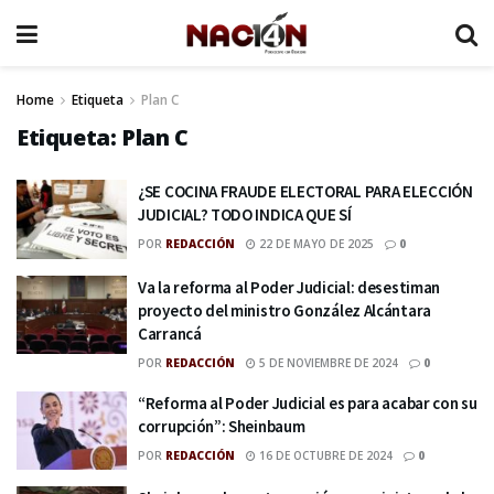
Home
Etiqueta
Plan C
Etiqueta:
Plan C
¿SE COCINA FRAUDE ELECTORAL PARA ELECCIÓN
JUDICIAL? TODO INDICA QUE SÍ
POR
REDACCIÓN
22 DE MAYO DE 2025
0
Va la reforma al Poder Judicial: desestiman
proyecto del ministro González Alcántara
Carrancá
POR
REDACCIÓN
5 DE NOVIEMBRE DE 2024
0
“Reforma al Poder Judicial es para acabar con su
corrupción”: Sheinbaum
POR
REDACCIÓN
16 DE OCTUBRE DE 2024
0