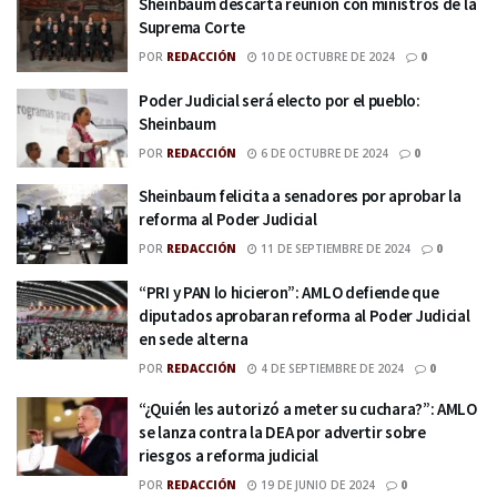
Sheinbaum descarta reunión con ministros de la
Suprema Corte
POR
REDACCIÓN
10 DE OCTUBRE DE 2024
0
Poder Judicial será electo por el pueblo:
Sheinbaum
POR
REDACCIÓN
6 DE OCTUBRE DE 2024
0
Sheinbaum felicita a senadores por aprobar la
reforma al Poder Judicial
POR
REDACCIÓN
11 DE SEPTIEMBRE DE 2024
0
“PRI y PAN lo hicieron”: AMLO defiende que
diputados aprobaran reforma al Poder Judicial
en sede alterna
POR
REDACCIÓN
4 DE SEPTIEMBRE DE 2024
0
“¿Quién les autorizó a meter su cuchara?”: AMLO
se lanza contra la DEA por advertir sobre
riesgos a reforma judicial
POR
REDACCIÓN
19 DE JUNIO DE 2024
0