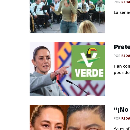
POR
RED
La senad
Pret
POR
RED
Han com
podrido 
“¡No 
POR
RED
Ya es o