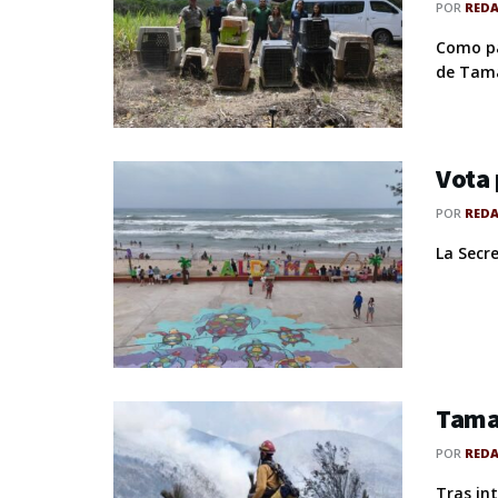
POR
RED
Como pa
de Tama
Vota 
POR
RED
La Secr
Tamau
POR
RED
Tras in