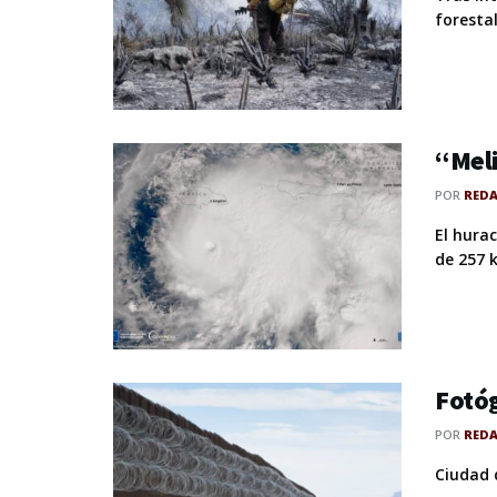
forestal
“Meli
POR
RED
El hura
de 257 k
Fotóg
POR
RED
Ciudad 