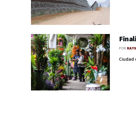
Final
POR
RAY
Ciudad d