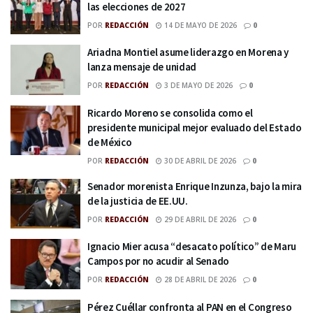
las elecciones de 2027
POR
REDACCIÓN
14 DE MAYO DE 2026
0
Ariadna Montiel asume liderazgo en Morena y
lanza mensaje de unidad
POR
REDACCIÓN
3 DE MAYO DE 2026
0
Ricardo Moreno se consolida como el
presidente municipal mejor evaluado del Estado
de México
POR
REDACCIÓN
30 DE ABRIL DE 2026
0
Senador morenista Enrique Inzunza, bajo la mira
de la justicia de EE.UU.
POR
REDACCIÓN
29 DE ABRIL DE 2026
0
Ignacio Mier acusa “desacato político” de Maru
Campos por no acudir al Senado
POR
REDACCIÓN
28 DE ABRIL DE 2026
0
Pérez Cuéllar confronta al PAN en el Congreso