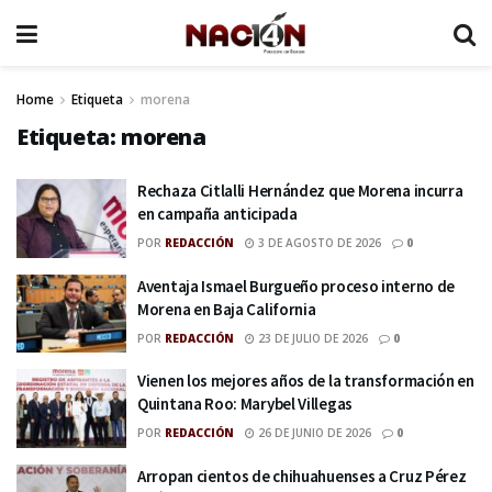
Home
Etiqueta
morena
Etiqueta:
morena
Rechaza Citlalli Hernández que Morena incurra
en campaña anticipada
POR
REDACCIÓN
3 DE AGOSTO DE 2026
0
Aventaja Ismael Burgueño proceso interno de
Morena en Baja California
POR
REDACCIÓN
23 DE JULIO DE 2026
0
Vienen los mejores años de la transformación en
Quintana Roo: Marybel Villegas
POR
REDACCIÓN
26 DE JUNIO DE 2026
0
Arropan cientos de chihuahuenses a Cruz Pérez