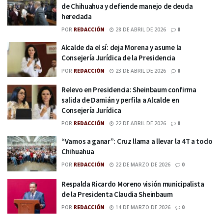
de Chihuahua y defiende manejo de deuda
heredada
POR
REDACCIÓN
28 DE ABRIL DE 2026
0
Alcalde da el sí: deja Morena y asume la
Consejería Jurídica de la Presidencia
POR
REDACCIÓN
23 DE ABRIL DE 2026
0
Relevo en Presidencia: Sheinbaum confirma
salida de Damián y perfila a Alcalde en
Consejería Jurídica
POR
REDACCIÓN
22 DE ABRIL DE 2026
0
“Vamos a ganar”: Cruz llama a llevar la 4T a todo
Chihuahua
POR
REDACCIÓN
22 DE MARZO DE 2026
0
Respalda Ricardo Moreno visión municipalista
de la Presidenta Claudia Sheinbaum
POR
REDACCIÓN
14 DE MARZO DE 2026
0