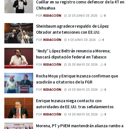
Cuéllar en su registro como defensor de la 4T en
Chihuahua
POR
REDACCIÓN
23 DE JUNIO DE 2026
0
Sheinbaum agradece respaldo de López
Obrador ante tensiones con EE.UU.
POR
REDACCIÓN
4 DE JUNIO DE 2026
0
“Andy” López Beltrán renuncia a Morena;
buscará diputación federal en Tabasco
POR
REDACCIÓN
25 DE MAYO DE 2026
0
Rocha Moya y Enrique Inzunza confirman que
acudirán a citatorios de la FGR
POR
REDACCIÓN
24 DE MAYO DE 2026
0
Enrique Inzunza niega contacto con
autoridades de EE.UU. tras señalamientos
POR
REDACCIÓN
18 DE MAYO DE 2026
0
Morena, PT y PVEM mantendrán alianza rumbo a