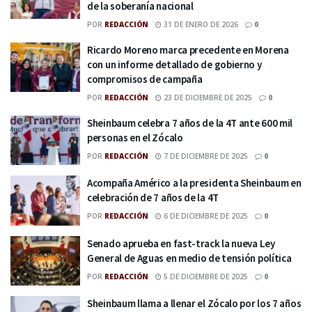
de la soberanía nacional
POR
REDACCIÓN
31 DE ENERO DE 2026
0
Ricardo Moreno marca precedente en Morena
con un informe detallado de gobierno y
compromisos de campaña
POR
REDACCIÓN
23 DE DICIEMBRE DE 2025
0
Sheinbaum celebra 7 años de la 4T ante 600 mil
personas en el Zócalo
POR
REDACCIÓN
7 DE DICIEMBRE DE 2025
0
Acompaña Américo a la presidenta Sheinbaum en
celebración de 7 años de la 4T
POR
REDACCIÓN
6 DE DICIEMBRE DE 2025
0
Senado aprueba en fast-track la nueva Ley
General de Aguas en medio de tensión política
POR
REDACCIÓN
5 DE DICIEMBRE DE 2025
0
Sheinbaum llama a llenar el Zócalo por los 7 años