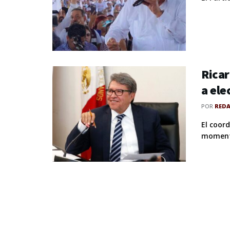
Ricar
a ele
POR
RED
El coor
momento