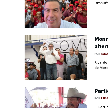
Después
Monre
alter
POR
RED
Ricardo
de Moren
Parti
POR
RED
El Part