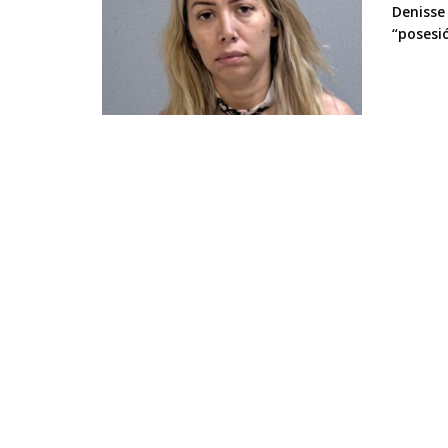
Denisse
“posesió