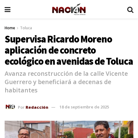
Home
Toluca
Supervisa Ricardo Moreno
aplicación de concreto
ecológico en avenidas de Toluca
Avanza reconstrucción de la calle Vicente
Guerrero y beneficiará a decenas de
habitantes
Por
Redacción
18 de septiembre de 2025