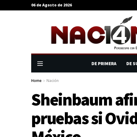
06 de Agosto de 2026
DE PRIMERA
DE S
Home
Nación
Sheinbaum afi
pruebas si Ovi
México