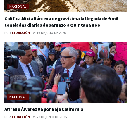
NACIONAL
Califica Alicia Bárcena de gravísima la llegada de 9 mil
toneladas diarias de sargazo a Quintana Roo
POR
REDACCIÓN
16 DE JULIO DE 2026
NACIONAL
Alfredo Álvarez va por Baja California
POR
REDACCIÓN
22 DE JUNIO DE 2026