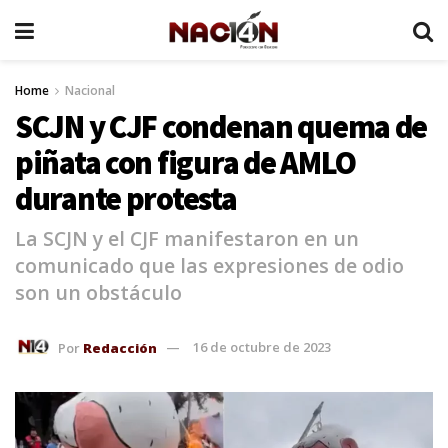
Home
Nacional
SCJN y CJF condenan quema de
piñata con figura de AMLO
durante protesta
La SCJN y el CJF manifestaron en un
comunicado que las expresiones de odio
son un obstáculo
Por
Redacción
16 de octubre de 2023