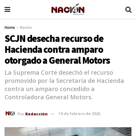
Home
Nación
SCJN desecha recurso de
Hacienda contra amparo
otorgado a General Motors
La Suprema Corte desechó el recurso
promovido por la Secretaría de Hacienda
contra un amparo concedido a
Controladora General Motors.
Por
Redacción
19 de febrero de 2026