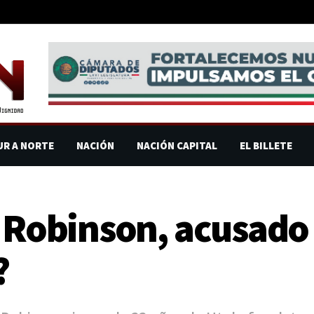
UR A NORTE
NACIÓN
NACIÓN CAPITAL
EL BILLETE
r Robinson, acusado 
?