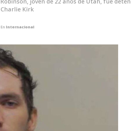
r Robinson, joven de 22 años de Utah, fue det
 Charlie Kirk
En
Internacional