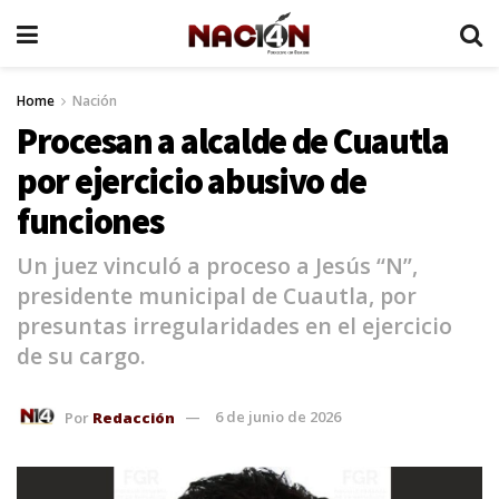
Home
Nación
Procesan a alcalde de Cuautla
por ejercicio abusivo de
funciones
Un juez vinculó a proceso a Jesús “N”,
presidente municipal de Cuautla, por
presuntas irregularidades en el ejercicio
de su cargo.
Por
Redacción
6 de junio de 2026