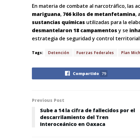
En materia de combate al narcotráfico, las a
mariguana
,
766 kilos de metanfetamina
,
sustancias químicas
utilizadas para la ela
desmantelaron 18 campamentos
y se
inh
estrategia de seguridad y control territorial
Tags:
Detención
Fuerzas Federales
Plan Mic
Compartido
79
Previous Post
Sube a 14 la cifra de fallecidos por el
descarrilamiento del Tren
Interoceánico en Oaxaca