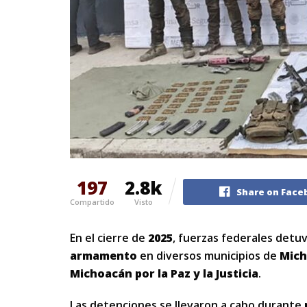
197
2.8k
Share on Face
Compartido
Visto
En el cierre de
2025
, fuerzas federales detu
armamento
en diversos municipios de
Mic
Michoacán por la Paz y la Justicia
.
Las detenciones se llevaron a cabo durante