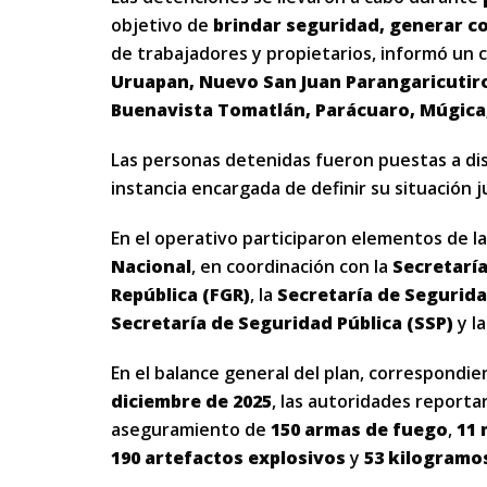
objetivo de
brindar seguridad, generar co
de trabajadores y propietarios, informó un 
Uruapan, Nuevo San Juan Parangaricutiro
Buenavista Tomatlán, Parácuaro, Múgica,
Las personas detenidas fueron puestas a di
instancia encargada de definir su situación ju
En el operativo participaron elementos de l
Nacional
, en coordinación con la
Secretarí
República (FGR)
, la
Secretaría de Segurid
Secretaría de Seguridad Pública (SSP)
y l
En el balance general del plan, correspondie
diciembre de 2025
, las autoridades reporta
aseguramiento de
150 armas de fuego
,
11 
190 artefactos explosivos
y
53 kilogramos