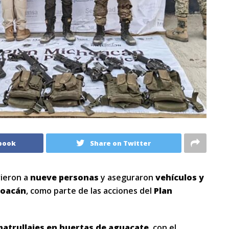
book
Share on Twitter
vieron a
nueve personas
y aseguraron
vehículos y
hoacán
, como parte de las acciones del
Plan
patrullajes en huertas de aguacate
, con el