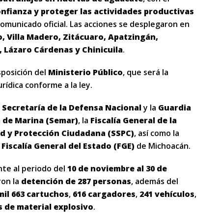
nfianza y proteger las actividades productivas
comunicado oficial. Las acciones se desplegaron en
, Villa Madero, Zitácuaro, Apatzingán,
 Lázaro Cárdenas y Chinicuila
.
sposición del
Ministerio Público
, que será la
rídica conforme a la ley.
a
Secretaría de la Defensa Nacional
y la
Guardia
a de Marina (Semar)
, la
Fiscalía General de la
ad y Protección Ciudadana (SSPC)
, así como la
a
Fiscalía General del Estado (FGE)
de Michoacán.
nte al periodo del
10 de noviembre al 30 de
ron la
detención de 287 personas
, además del
mil 663 cartuchos
,
616 cargadores
,
241 vehículos
,
 de material explosivo
.