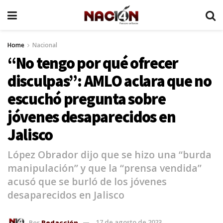
Home
Nacional
“No tengo por qué ofrecer
disculpas”: AMLO aclara que no
escuchó pregunta sobre
jóvenes desaparecidos en
Jalisco
López Obrador dijo que se hizo una “burda
manipulación” y que la “prensa vendida”
acusó que se burló de los jóvenes
desaparecidos en Jalisco
Por
Redacción
17 de agosto de 2023