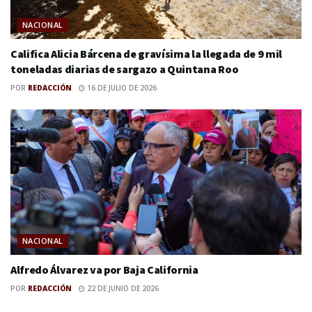
NACIONAL
Califica Alicia Bárcena de gravísima la llegada de 9 mil
toneladas diarias de sargazo a Quintana Roo
POR
REDACCIÓN
16 DE JULIO DE 2026
NACIONAL
Alfredo Álvarez va por Baja California
POR
REDACCIÓN
22 DE JUNIO DE 2026