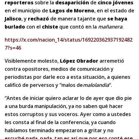
reporteros
sobre la
desaparición
de
cinco jóvenes
en el municipio de
Lagos de Moreno
, en el estado de
Jalisco
, y
rechazó
de manera tajante que
se haya
burlado
con el
chiste
que contó en la
mañanera
.
https://x.com/nacion_14/status/169220362937192482
7?s=46
Visiblemente molesto,
López Obrador
arremetió
contra opositores, medios de comunicación y
periodistas por darle eco a esta situación, a quienes
calificó de perversos y “malos de
malolandia
“.
“Antes de iniciar quiero aclarar lo de ayer que dio pie
a una burda manipulación, ya no saben qué hacer
estos corruptos y sus voceros. Ayer como a ustedes
les consta al final de la conferencia, ya cuando
habíamos terminado empezaron a gritar y no
escuché nada, nada, tan es así que por eso conté ese