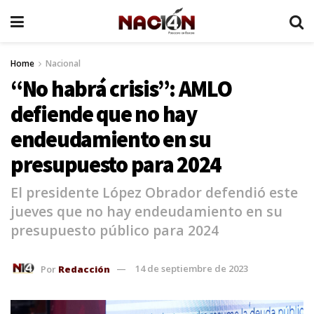
Home
Nacional
“No habrá crisis”: AMLO
defiende que no hay
endeudamiento en su
presupuesto para 2024
El presidente López Obrador defendió este
jueves que no hay endeudamiento en su
presupuesto público para 2024
Por
Redacción
14 de septiembre de 2023