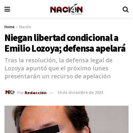
Home
Nación
Niegan libertad condicional a
Emilio Lozoya; defensa apelará
Tras la resolución, la defensa legal de
Lozoya apuntó que el próximo lunes
presentarán un recurso de apelación
Por
Redacción
16 de diciembre de 2023