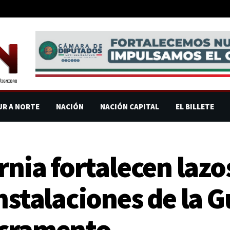
UR A NORTE
NACIÓN
NACIÓN CAPITAL
EL BILLETE
rnia fortalecen lazo
nstalaciones de la 
acramento