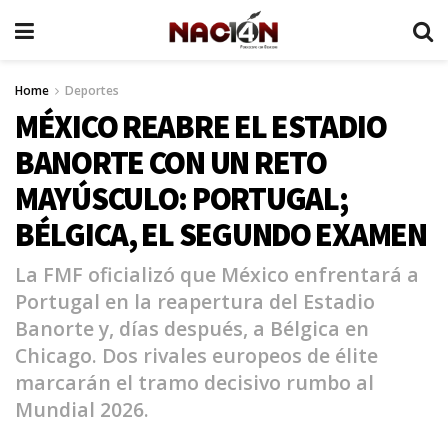
Home
Deportes
MÉXICO REABRE EL ESTADIO
BANORTE CON UN RETO
MAYÚSCULO: PORTUGAL;
BÉLGICA, EL SEGUNDO EXAMEN
La FMF oficializó que México enfrentará a
Portugal en la reapertura del Estadio
Banorte y, días después, a Bélgica en
Chicago. Dos rivales europeos de élite
marcarán el tramo decisivo rumbo al
Mundial 2026.