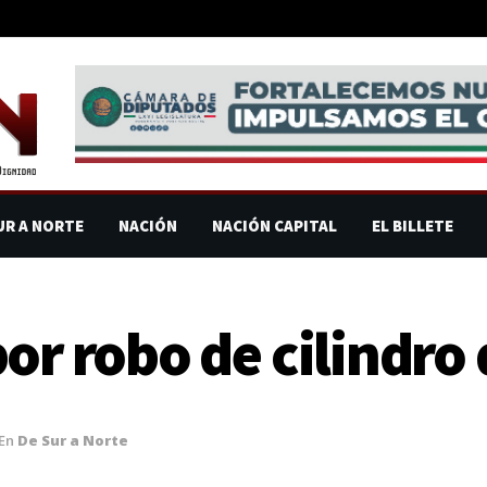
UR A NORTE
NACIÓN
NACIÓN CAPITAL
EL BILLETE
or robo de cilindro 
En
De Sur a Norte