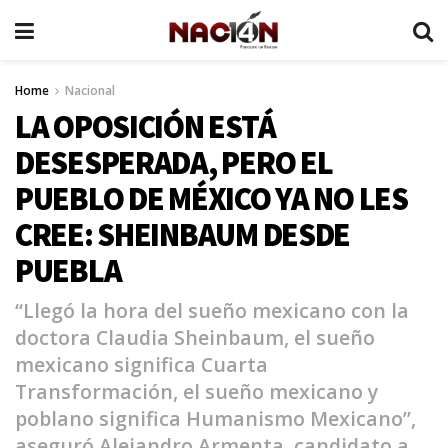
Home
Nacional
LA OPOSICIÓN ESTÁ
DESESPERADA, PERO EL
PUEBLO DE MÉXICO YA NO LES
CREE: SHEINBAUM DESDE
PUEBLA
“Llegó la hora del sueño mexicano con la
doctora Claudia Sheinbaum, el sueño
mexicano significa Cuarta
Transformación, el sueño mexicano y
poblano significa Humanismo Mexicano”,
aseguró Alejandro Armenta, candidato a