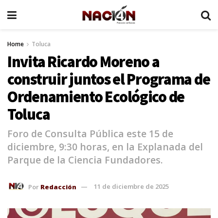
Home
Toluca
Invita Ricardo Moreno a
construir juntos el Programa de
Ordenamiento Ecológico de
Toluca
Foro de Consulta Pública este 15 de
diciembre, 9:30 horas, en la Explanada del
Parque de la Ciencia Fundadores.
Por
Redacción
11 de diciembre de 2025