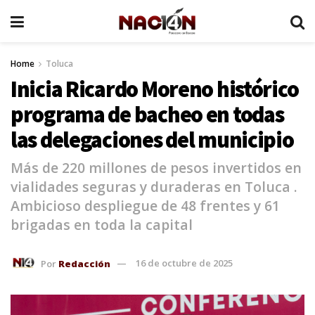
Home
Toluca
Inicia Ricardo Moreno histórico
programa de bacheo en todas
las delegaciones del municipio
Más de 220 millones de pesos invertidos en
vialidades seguras y duraderas en Toluca .
Ambicioso despliegue de 48 frentes y 61
brigadas en toda la capital
Por
Redacción
16 de octubre de 2025