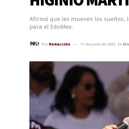
Afirmó que les mueven los sueños, l
para el EdoMex.
Por
Redacción
11 de junio de 2022
En
Mo